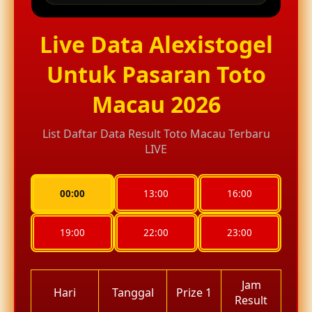
Live Data Alexistogel
Untuk Pasaran Toto
Macau 2026
List Daftar Data Result Toto Macau Terbaru
LIVE
00:00
13:00
16:00
19:00
22:00
23:00
Jam
Hari
Tanggal
Prize 1
Result