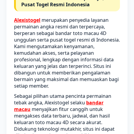
Pusat Togel Resmi Indonesia
Alexistogel
merupakan penyedia layanan
permainan angka resmi dan terpercaya,
berperan sebagai bandar toto macau 4D
unggulan serta pusat togel resmi di Indonesia.
Kami mengutamakan kenyamanan,
kemudahan akses, serta pelayanan
profesional, lengkap dengan informasi data
keluaran yang jelas dan terperinci. Situs ini
dibangun untuk memberikan pengalaman
bermain yang maksimal dan memuaskan bagi
setiap member.
Sebagai pilihan utama pencinta permainan
tebak angka, Alexistogel selaku
bandar
macau
menyajikan fitur canggih untuk
mengakses data terbaru, jadwal, dan hasil
keluaran toto macau 4D secara akurat.
Didukung teknologi mutakhir, situs ini dapat