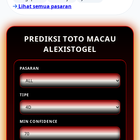
Lihat semua pasaran
PREDIKSI TOTO MACAU
ALEXISTOGEL
PASARAN
TIPE
MIN CONFIDENCE