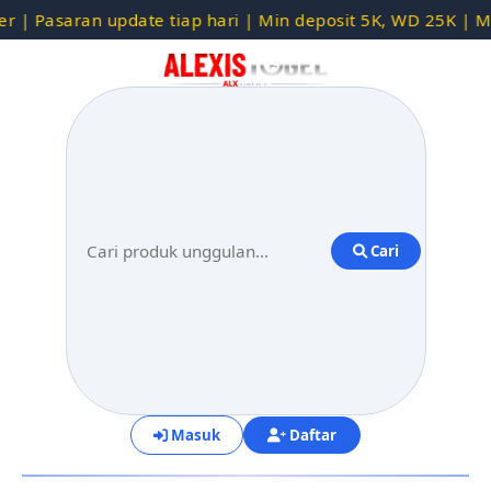
saran update tiap hari | Min deposit 5K, WD 25K | Minimal
Cari
Masuk
Daftar