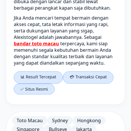
dibuka dengan lancar dan stabil lewat
berbagai perangkat kapan saja dibutuhkan.
Jika Anda mencari tempat bermain dengan
akses cepat, tata letak informasi yang rapi,
serta dukungan layanan yang sigap,
Alexistogel adalah jawabannya. Sebagai
bandar toto macau
terpercaya, kami siap
memenuhi segala kebutuhan bermain Anda
dengan standar kualitas terbaik dan layanan
yang dapat diandalkan sepanjang waktu.
📊 Result Tercepat
💳 Transaksi Cepat
✅ Situs Resmi
Toto Macau
Sydney
Hongkong
Singapore
Bullseye
Jakarta