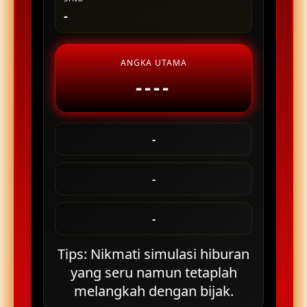
-
ANGKA UTAMA
----
-
-
-
Tips: Nikmati simulasi hiburan
yang seru namun tetaplah
melangkah dengan bijak.