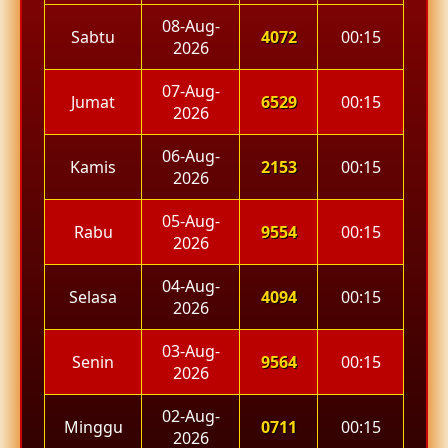
08-Aug-
Sabtu
4072
00:15
2026
07-Aug-
Jumat
6529
00:15
2026
06-Aug-
Kamis
2153
00:15
2026
05-Aug-
Rabu
9554
00:15
2026
04-Aug-
Selasa
4094
00:15
2026
03-Aug-
Senin
9564
00:15
2026
02-Aug-
Minggu
0711
00:15
2026