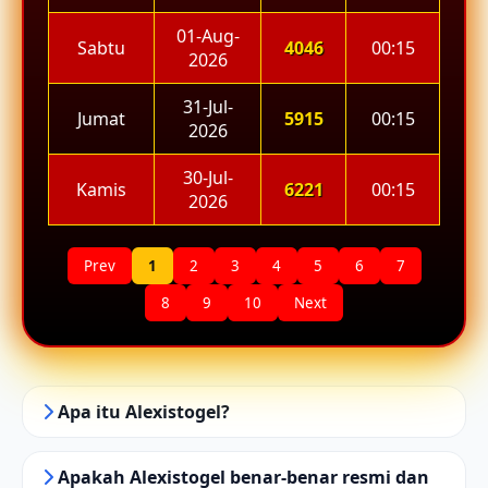
01-Aug-
Sabtu
4046
00:15
2026
31-Jul-
Jumat
5915
00:15
2026
30-Jul-
Kamis
6221
00:15
2026
Prev
1
2
3
4
5
6
7
8
9
10
Next
Apa itu Alexistogel?
Apakah Alexistogel benar-benar resmi dan