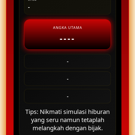
-
ANGKA UTAMA
----
-
-
-
Tips: Nikmati simulasi hiburan
yang seru namun tetaplah
melangkah dengan bijak.