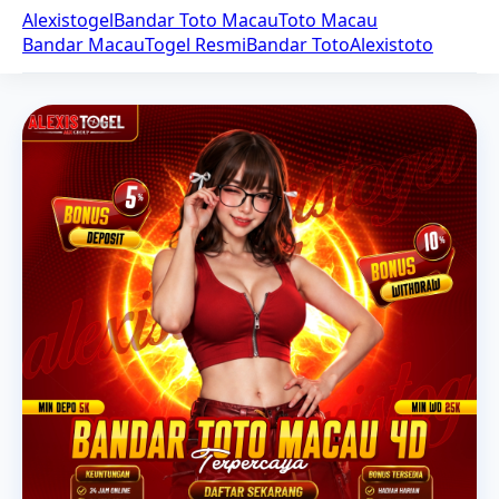
Alexistogel
Bandar Toto Macau
Toto Macau
Bandar Macau
Togel Resmi
Bandar Toto
Alexistoto