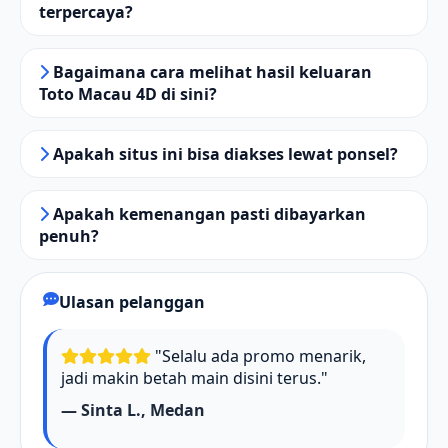
terpercaya?
Bagaimana cara melihat hasil keluaran
Toto Macau 4D di sini?
Apakah situs ini bisa diakses lewat ponsel?
Apakah kemenangan pasti dibayarkan
penuh?
Ulasan pelanggan
"Selalu ada promo menarik,
jadi makin betah main disini terus."
— Sinta L., Medan