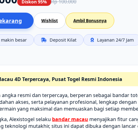
Rp 100.000
Diskon 95%
Sekarang
Wishlist
Ambil Bonusnya
makin besar
Deposit Kilat
Layanan 24/7 Jam
 Macau 4D Terpercaya, Pusat Togel Resmi Indonesia
ngka resmi dan terpercaya, berperan sebagai bandar toto
n akses, serta pelayanan profesional, lengkap dengan inf
bermain yang maksimal dan memuaskan bagi setiap membe
ka, Alexistogel selaku
bandar macau
menyajikan fitur can
g teknologi mutakhir, situs ini dapat dibuka dengan lancar