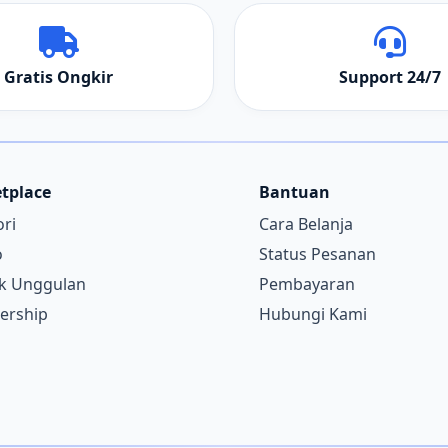
Gratis Ongkir
Support 24/7
tplace
Bantuan
ri
Cara Belanja
o
Status Pesanan
k Unggulan
Pembayaran
rship
Hubungi Kami