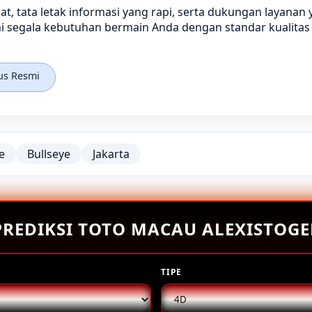
, tata letak informasi yang rapi, serta dukungan layanan 
 segala kebutuhan bermain Anda dengan standar kualitas 
us Resmi
e
Bullseye
Jakarta
PREDIKSI TOTO MACAU ALEXISTOGE
TIPE