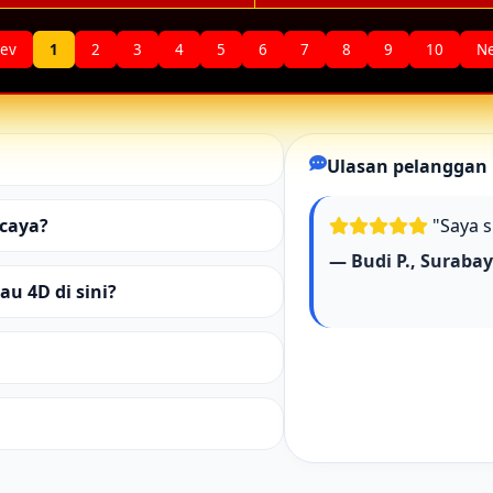
ev
1
2
3
4
5
6
7
8
9
10
Ne
Ulasan pelanggan
rcaya?
"Selalu
terus."
— Sinta L., Medan
u 4D di sini?