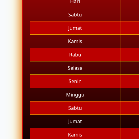
Hari
Sabtu
Jumat
Kamis
Rabu
Selasa
Senin
Minggu
Sabtu
Jumat
Kamis