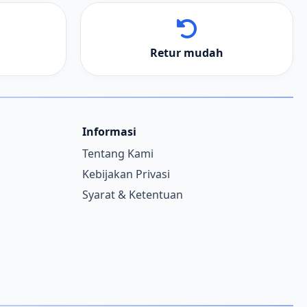
Retur mudah
Informasi
Tentang Kami
Kebijakan Privasi
Syarat & Ketentuan