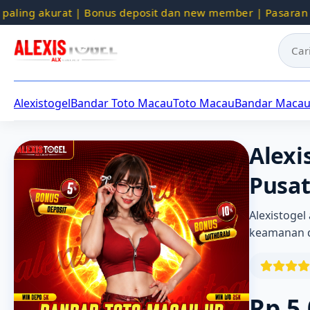
rat | Bonus deposit dan new member | Pasaran update tiap 
Alexistogel
Bandar Toto Macau
Toto Macau
Bandar Maca
Alexi
Pusat
Alexistogel
keamanan da
Rp 5