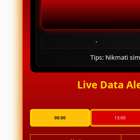
-
Tips: Nikmati si
Live Data Al
00:00
13:00