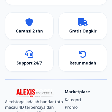
Garansi 2 thn
Gratis Ongkir
Support 24/7
Retur mudah
Marketplace
Kategori
Alexistogel adalah bandar toto
macau 4D terpercaya dan
Promo