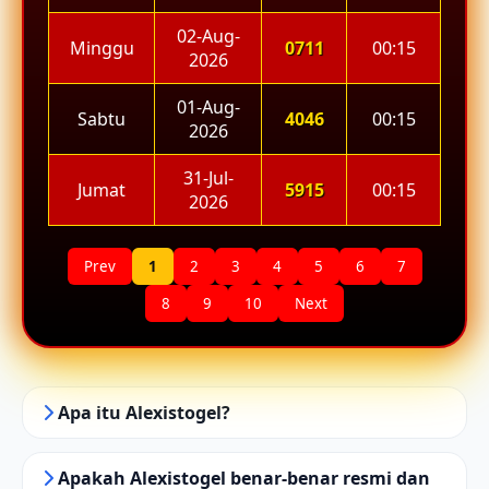
02-Aug-
Minggu
0711
00:15
2026
01-Aug-
Sabtu
4046
00:15
2026
31-Jul-
Jumat
5915
00:15
2026
Prev
1
2
3
4
5
6
7
8
9
10
Next
Apa itu Alexistogel?
Apakah Alexistogel benar-benar resmi dan