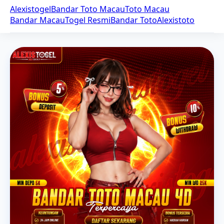
Alexistogel
Bandar Toto Macau
Toto Macau
Bandar Macau
Togel Resmi
Bandar Toto
Alexistoto