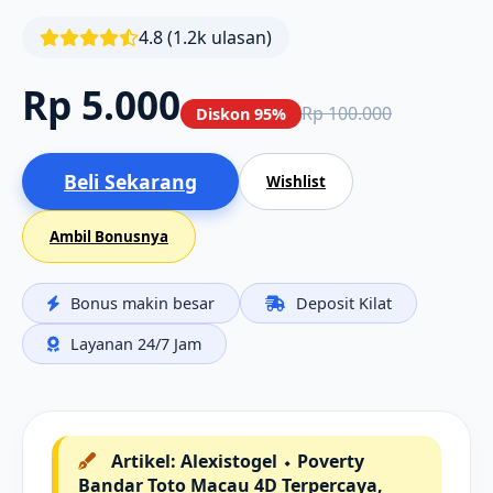
4.8 (1.2k ulasan)
Rp 5.000
Rp 100.000
Diskon 95%
Beli Sekarang
Wishlist
Ambil Bonusnya
Bonus makin besar
Deposit Kilat
Layanan 24/7 Jam
Artikel: Alexistogel ⬩ Poverty
Bandar Toto Macau 4D Terpercaya,