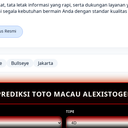
, tata letak informasi yang rapi, serta dukungan layanan 
 segala kebutuhan bermain Anda dengan standar kualitas 
us Resmi
e
Bullseye
Jakarta
PREDIKSI TOTO MACAU ALEXISTOGE
TIPE