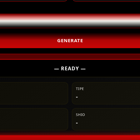
GENERATE
— READY —
TIPE
-
SHIO
-