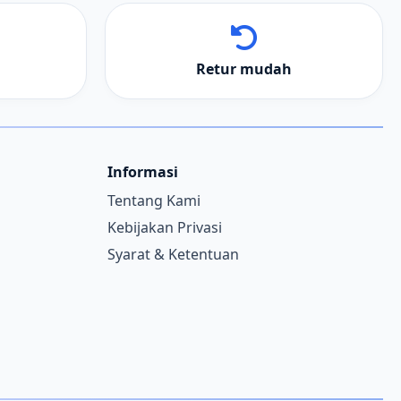
Retur mudah
Informasi
Tentang Kami
Kebijakan Privasi
Syarat & Ketentuan