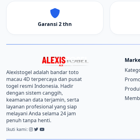
Garansi 2 thn
Marke
Katego
Alexistogel adalah bandar toto
macau 4D terpercaya dan pusat
Prom
togel resmi Indonesia. Hadir
Produ
dengan sistem canggih,
Membe
keamanan data terjamin, serta
layanan profesional yang siap
melayani Anda selama 24 jam
penuh tanpa henti.
Ikuti kami: