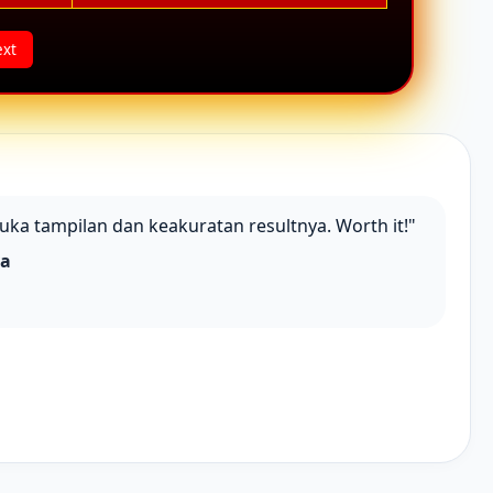
xt
uka tampilan dan keakuratan resultnya. Worth it!"
ya