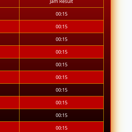
Jam Result
00:15
00:15
00:15
00:15
00:15
00:15
00:15
00:15
00:15
00:15