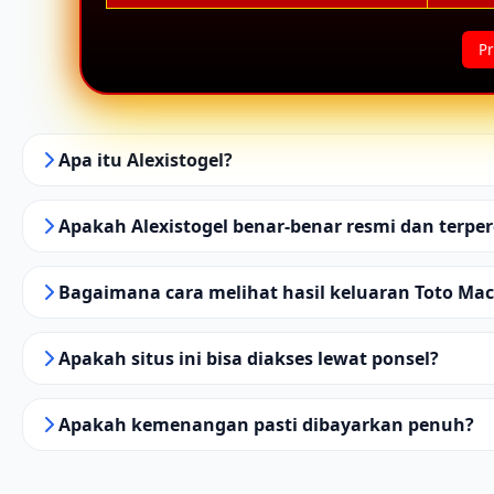
Pr
Apa itu Alexistogel?
Apakah Alexistogel benar-benar resmi dan terpe
Bagaimana cara melihat hasil keluaran Toto Maca
Apakah situs ini bisa diakses lewat ponsel?
Apakah kemenangan pasti dibayarkan penuh?