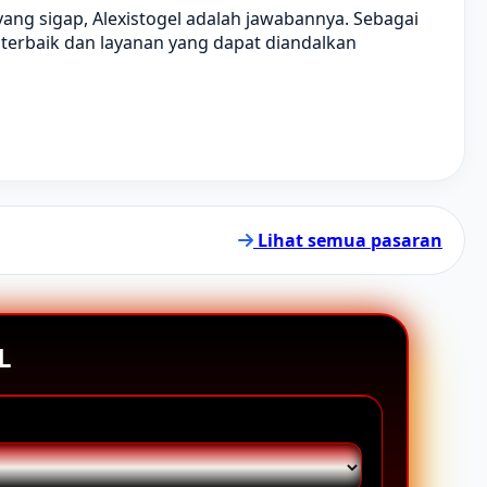
yang sigap, Alexistogel adalah jawabannya. Sebagai
terbaik dan layanan yang dapat diandalkan
Lihat semua pasaran
L